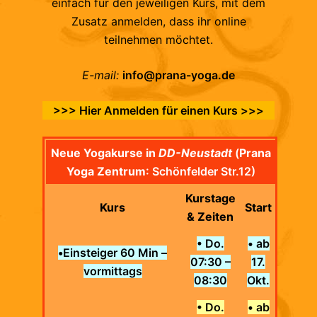
einfach für den jeweiligen Kurs, mit dem
Zusatz anmelden, dass ihr online
teilnehmen möchtet.
E-mail:
info@prana-yoga.de
>>> Hier Anmelden für einen Kurs >>>
Neue Yogakurse in
DD-Neustadt
(
Prana
Yoga Zentrum
: Schönfelder Str.12)
Kurstage
Kurs
Start
& Zeiten
• Do.
• ab
•
Einsteiger 60 Min –
07:30 –
17.
vormittags
08:30
Okt.
• Do.
• ab