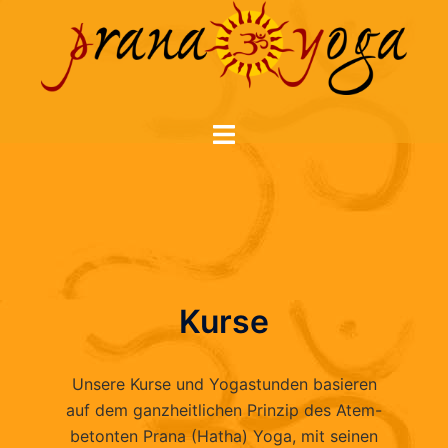
Zum
Inhalt
springen
Menü
umschalten
Kurse
Unsere Kurse und Yogastunden basieren
auf dem ganzheitlichen Prinzip des Atem-
betonten Prana (Hatha) Yoga, mit seinen