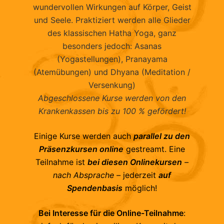
wundervollen Wirkungen auf Körper, Geist
und Seele. Praktiziert werden alle Glieder
des klassischen Hatha Yoga, ganz
besonders jedoch: Asanas
(Yogastellungen), Pranayama
(Atemübungen) und Dhyana (Meditation /
Versenkung)
Abgeschlossene Kurse werden von den
Krankenkassen bis zu 100 % gefördert!
Einige Kurse werden auch
parallel zu den
Präsenzkursen online
gestreamt. Eine
Teilnahme ist
bei diesen Onlinekursen
–
nach Absprache –
jederzeit
auf
Spendenbasis
möglich!
Bei Interesse für die Online-Teilnahme
: