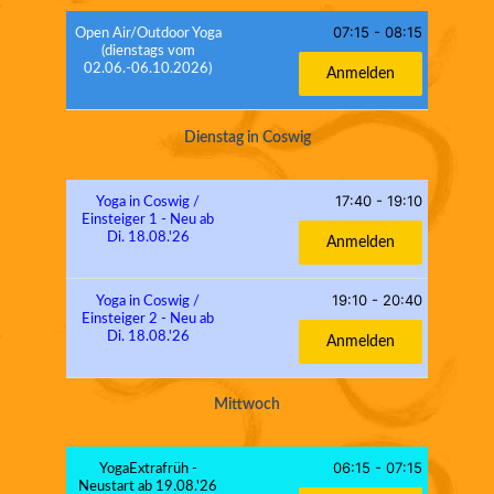
07:15
-
08:15
Open Air/Outdoor Yoga
(dienstags vom
02.06.-06.10.2026)
Anmelden
Dienstag in Coswig
17:40
-
19:10
Yoga in Coswig /
Einsteiger 1 - Neu ab
Di. 18.08.'26
Anmelden
19:10
-
20:40
Yoga in Coswig /
Einsteiger 2 - Neu ab
Di. 18.08.'26
Anmelden
Mittwoch
06:15
-
07:15
YogaExtrafrüh -
Neustart ab 19.08.'26