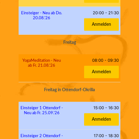
20:00
-
21:30
Einsteiger - Neu ab Do.
20.08.'26
Anmelden
Freitag
08:00
-
09:30
YogaMeditation - Neu
ab Fr. 21.08.'26
Anmelden
Freitag in Ottendorf-Okrilla
15:00
-
16:30
Einsteiger 1 Ottendorf -
Neu ab Fr. 25.09.'26
Anmelden
17:00
-
18:30
Einsteiger 2 Ottendorf -