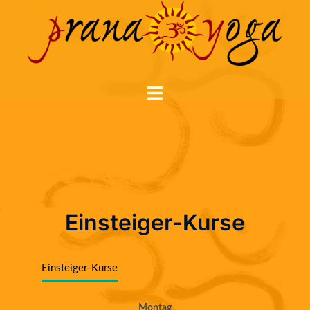
Zum
Inhalt
springen
Menü
umschalten
Einsteiger-Kurse
Einsteiger-Kurse
Montag