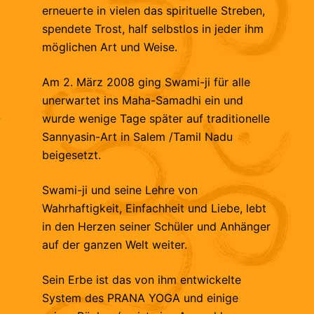
erneuerte in vielen das spirituelle Streben,
spendete Trost, half selbstlos in jeder ihm
möglichen Art und Weise.
Am 2. März 2008 ging Swami-ji für alle
unerwartet ins Maha-Samadhi ein und
wurde wenige Tage später auf traditionelle
Sannyasin-Art in Salem /Tamil Nadu
beigesetzt.
Swami-ji und seine Lehre von
Wahrhaftigkeit, Einfachheit und Liebe, lebt
in den Herzen seiner Schüler und Anhänger
auf der ganzen Welt weiter.
Sein Erbe ist das von ihm entwickelte
System des PRANA YOGA und einige