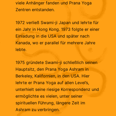
viele Anhänger fanden und Prana Yoga
Zentren entstanden.
1972 verließ Swami-ji Japan und lehrte für
ein Jahr in Hong Kong. 1973 folgte er einer
Einladung in die USA und später nach
Kanada, wo er parallel für mehrere Jahre
lebte.
1975 gründete Swami-ji schließlich seinen
Hauptsitz, den Prana Yoga Ashram in
Berkeley, Kalifornien, in den USA. Hier
lehrte er Prana Yoga auf allen Level’s,
unterhielt seine riesige Korrespondenz und
ermöglichte es vielen, unter seiner
spirituellen Führung, längere Zeit im
Ashram zu verbringen.