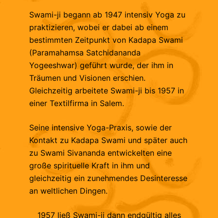
Swami-ji begann ab 1947 intensiv Yoga zu
praktizieren, wobei er dabei ab einem
bestimmten Zeitpunkt von Kadapa Swami
(Paramahamsa Satchidananda
Yogeeshwar) geführt wurde, der ihm in
Träumen und Visionen erschien.
Gleichzeitig arbeitete Swami-ji bis 1957 in
einer Textilfirma in Salem.
Seine intensive Yoga-Praxis, sowie der
Kontakt zu Kadapa Swami und später auch
zu Swami Sivananda entwickelten eine
große spirituelle Kraft in ihm und
gleichzeitig ein zunehmendes Desinteresse
an weltlichen Dingen.
1957 ließ Swami-ji dann endgültig alles