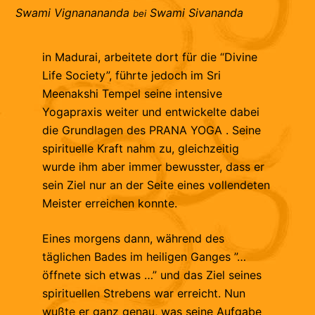
Swami Vignanananda
Swami Sivananda
bei
in Madurai, arbeitete dort für die “Divine
Life Society”, führte jedoch im Sri
Meenakshi Tempel seine intensive
Yogapraxis weiter und entwickelte dabei
die Grundlagen des PRANA YOGA . Seine
spirituelle Kraft nahm zu, gleichzeitig
wurde ihm aber immer bewusster, dass er
sein Ziel nur an der Seite eines vollendeten
Meister erreichen konnte.
Eines morgens dann, während des
täglichen Bades im heiligen Ganges ”…
öffnete sich etwas …” und das Ziel seines
spirituellen Strebens war erreicht. Nun
wußte er ganz genau, was seine Aufgabe