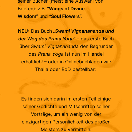
seiner Bücher (meist eine Auswahl von
Briefen): z.B. “
Wings of Divine
Wisdom
” und “
Soul Flowers
”.
NEU:
Das Buch
„Swami Vignanananda und
der Weg des Prana Yoga“
– das erste Buch
über
Swami Vignanananda
den Begründer
des
Prana Yoga
ist nun im Handel
erhältlich! – oder in Onlinebuchläden wie
Thalia oder BoD bestellbar:
Es finden sich darin im ersten Teil einige
seiner Gedichte und Mitschriften seiner
Vorträge, um ein wenig von der
einzigartigen Persönlichkeit des großen
Meisters zu vermitteln.