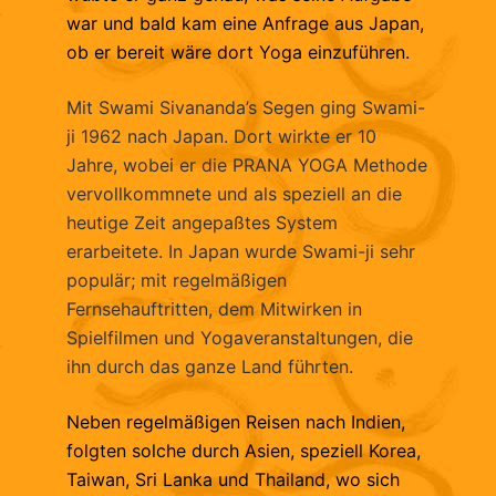
war und bald kam eine Anfrage aus Japan,
ob er bereit wäre dort Yoga einzuführen.
Mit Swami Sivananda’s Segen ging Swami-
ji 1962 nach Japan. Dort wirkte er 10
Jahre, wobei er die PRANA YOGA Methode
vervollkommnete und als speziell an die
heutige Zeit angepaßtes System
erarbeitete. In Japan wurde Swami-ji sehr
populär; mit regelmäßigen
Fernsehauftritten, dem Mitwirken in
Spielfilmen und Yogaveranstaltungen, die
ihn durch das ganze Land führten.
Neben regelmäßigen Reisen nach Indien,
folgten solche durch Asien, speziell Korea,
Taiwan, Sri Lanka und Thailand, wo sich