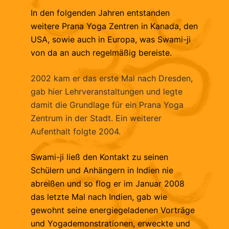
In den folgenden Jahren entstanden
weitere Prana Yoga Zentren in Kanada, den
USA, sowie auch in Europa, was Swami-ji
von da an auch regelmäßig bereiste.
2002 kam er das erste Mal nach Dresden,
gab hier Lehrveranstaltungen und legte
damit die Grundlage für ein Prana Yoga
Zentrum in der Stadt. Ein weiterer
Aufenthalt folgte 2004.
Swami-ji ließ den Kontakt zu seinen
Schülern und Anhängern in Indien nie
abreißen und so flog er im Januar 2008
das letzte Mal nach Indien, gab wie
gewohnt seine energiegeladenen Vorträge
und Yogademonstrationen, erweckte und