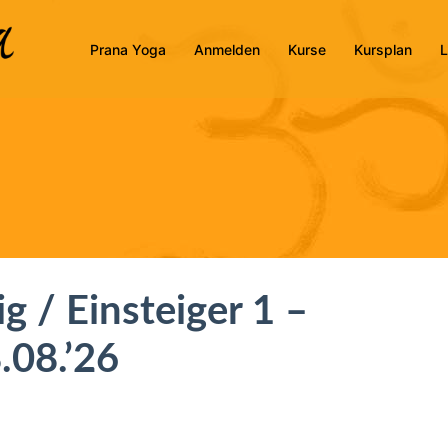
Prana Yoga
Anmelden
Kurse
Kursplan
L
g / Einsteiger 1 –
.08.’26