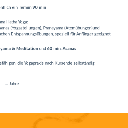
ntlich ein Termin
90 min
ana Hatha Yoga
:
sanas (Yogastellungen), Pranayama (Atemübungen)und
achen Entspannungsübungen, speziell für Anfänger geeignet
ayama & Meditation
und
60 min. Asanas
befähigen, die Yogapraxis nach Kursende selbständig
 – … Jahre