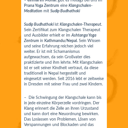
–
einmal im Monat
gibt es freitags bei uns im
Prana Yoga Zentrum
eine
Klangschalen-
Meditatio
n
mit
Sudip Budhathoki
Sudip Budhathoki
ist
Klangschalen-Therapeut
.
Sein Zertifikat zum Klangschalen Therapeut
und Ausbilder erhielt er im
Ashtanga Yoga
Zentrum
in
Kathmandu/Nepal
. Sein Wissen
und seine Erfahrung reichen jedoch viel
weiter. Er ist mit Schamanismus
aufgewachsen, da sein Großvater dies
praktizierte und ihm lehrte. Mit Klangschalen
ist er seit seiner Kindheit vertraut, da diese
traditionell in Nepal hergestellt und
eingesetzt werden. Seit 2016 lebt er zeitweise
in Dresden mit seiner Frau und zwei Kindern.
– Die Schwingung der Klangschale kann bis
in jede einzelne Körperzelle vordringen. Der
Klang erinnert die Zelle an ihren Urzustand
und kann dort eine Neuordnung bewirken.
Das Loslassen von Problemen, Lösen von
Verspannungen und Blockaden und das